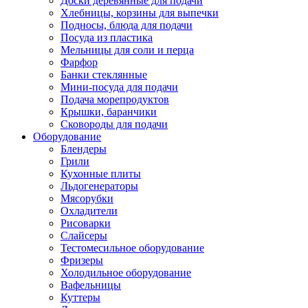
Доски деревянные для подачи
Хлебницы, корзины для выпечки
Подносы, блюда для подачи
Посуда из пластика
Мельницы для соли и перца
Фарфор
Банки стеклянные
Мини-посуда для подачи
Подача морепродуктов
Крышки, баранчики
Сковороды для подачи
Оборудование
Блендеры
Грили
Кухонные плиты
Льдогенераторы
Мясорубки
Охладители
Рисоварки
Слайсеры
Тестомесильное оборудование
Фризеры
Холодильное оборудование
Вафельницы
Куттеры