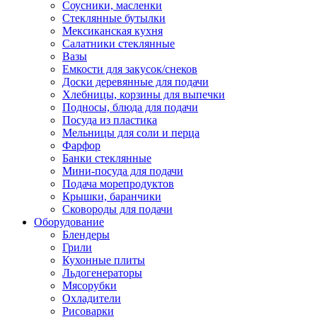
Соусники, масленки
Стеклянные бутылки
Мексиканская кухня
Салатники стеклянные
Вазы
Емкости для закусок/снеков
Доски деревянные для подачи
Хлебницы, корзины для выпечки
Подносы, блюда для подачи
Посуда из пластика
Мельницы для соли и перца
Фарфор
Банки стеклянные
Мини-посуда для подачи
Подача морепродуктов
Крышки, баранчики
Сковороды для подачи
Оборудование
Блендеры
Грили
Кухонные плиты
Льдогенераторы
Мясорубки
Охладители
Рисоварки