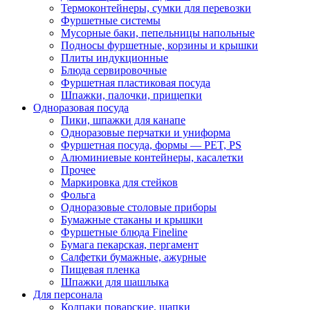
Термоконтейнеры, сумки для перевозки
Фуршетные системы
Мусорные баки, пепельницы напольные
Подносы фуршетные, корзины и крышки
Плиты индукционные
Блюда сервировочные
Фуршетная пластиковая посуда
Шпажки, палочки, прищепки
Одноразовая посуда
Пики, шпажки для канапе
Одноразовые перчатки и униформа
Фуршетная посуда, формы — PET, PS
Алюминиевые контейнеры, касалетки
Прочее
Маркировка для стейков
Фольга
Одноразовые столовые приборы
Бумажные стаканы и крышки
Фуршетные блюда Fineline
Бумага пекарская, пергамент
Салфетки бумажные, ажурные
Пищевая пленка
Шпажки для шашлыка
Для персонала
Колпаки поварские, шапки