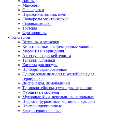
Лампы
Миксеры
Овощерезки
Пароконвектоматы, печи
Сковороды электрические
Соковыжималки
Тостеры
Фритюрницы
Кейтеринг
Витрины и этажерки
Кипятильники и кофеварочные машины
Мармиты и чафиндиши
Аксессуары для кейтеринга
Тележки, шпильки
Кассеты для посуды
Приборы сервировочные
Одноразовые подносы и контейнеры для
сервировки
Диспенсеры, лимонадники
Термоконтейнеры, сумки для перевозки
Фуршетные системы
Мусорные баки, пепельницы напольные
Подносы фуршетные, корзины и крышки
Плиты индукционные
Блюда сервировочные