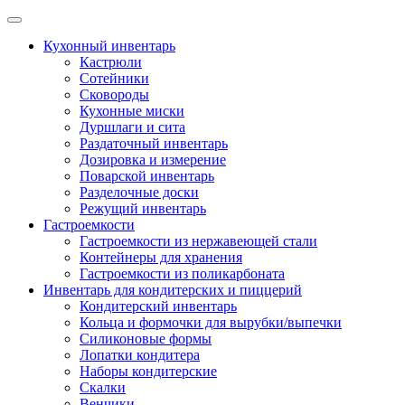
Skip
to
Кухонный инвентарь
content
Кастрюли
Сотейники
Сковороды
Кухонные миски
Дуршлаги и сита
Раздаточный инвентарь
Дозировка и измерение
Поварской инвентарь
Разделочные доски
Режущий инвентарь
Гастроемкости
Гастроемкости из нержавеющей стали
Контейнеры для хранения
Гастроемкости из поликарбоната
Инвентарь для кондитерских и пиццерий
Кондитерский инвентарь
Кольца и формочки для вырубки/выпечки
Силиконовые формы
Лопатки кондитера
Наборы кондитерские
Скалки
Венчики