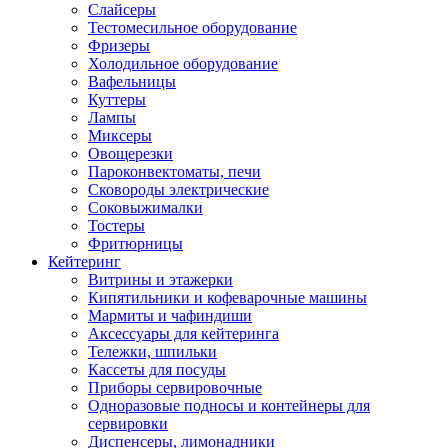
Слайсеры
Тестомесильное оборудование
Фризеры
Холодильное оборудование
Вафельницы
Куттеры
Лампы
Миксеры
Овощерезки
Пароконвектоматы, печи
Сковороды электрические
Соковыжималки
Тостеры
Фритюрницы
Кейтеринг
Витрины и этажерки
Кипятильники и кофеварочные машины
Мармиты и чафиндиши
Аксессуары для кейтеринга
Тележки, шпильки
Кассеты для посуды
Приборы сервировочные
Одноразовые подносы и контейнеры для
сервировки
Диспенсеры, лимонадники