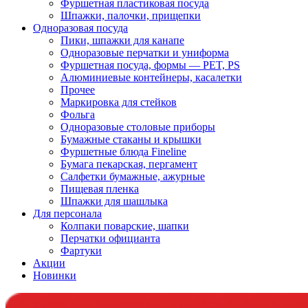
Фуршетная пластиковая посуда
Шпажки, палочки, прищепки
Одноразовая посуда
Пики, шпажки для канапе
Одноразовые перчатки и униформа
Фуршетная посуда, формы — PET, PS
Алюминиевые контейнеры, касалетки
Прочее
Маркировка для стейков
Фольга
Одноразовые столовые приборы
Бумажные стаканы и крышки
Фуршетные блюда Fineline
Бумага пекарская, пергамент
Салфетки бумажные, ажурные
Пищевая пленка
Шпажки для шашлыка
Для персонала
Колпаки поварские, шапки
Перчатки официанта
Фартуки
Акции
Новинки