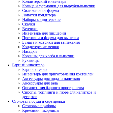
Кондитерский инвентарь
Кольца и формочки для вырубки/выпечки
Силиконовые формы
Лопатки кондитера
Наборы кондитерские
Скалки
Венчики
Инвентарь для пиццерий
Противни и формы для выпечки
Бумага и коврики для выпекания
Кондитерские мешки
Насадки
Корзины для хлеба и выпечки
Рукавицы
Барный инвентарь
Барное стекло
Инвентарь для приготовления коктейлей
Аксессуары для подачи напитков
Аксессуары для зала
Организация барного пространства
Сиропы, топпинги и пюре для напитков и
десертов
Столовая посуда и сервировка
Столовые приборы
Креманки, икорницы