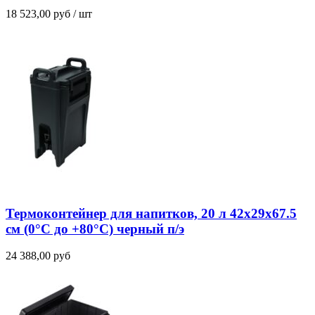
18 523,00
руб
/ шт
Термоконтейнер для напитков, 20 л 42х29х67.5
см (0°C до +80°C) черный п/э
24 388,00
руб