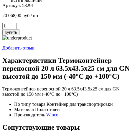
Есть в наличии
Артикул:
58291
20 068,00
руб
/ шт
Количество
товара
Купить
Термоконтейнер
переносной
20
Добавить отзыв
л
63.5х43.5х25
Характеристики Термоконтейнер
см
переносной 20 л 63.5х43.5х25 см для GN
для
GN
высотой до 150 мм (-40°C до +100°C)
высотой
до
Термоконтейнер переносной 20 л 63.5х43.5х25 см для GN
150
высотой до 150 мм (-40°C до +100°C)
мм
(-40°C
По типу товара
Контейнер для транспортировки
до
Материал
Полиэтилен
+100°C)
Производитель
Winco
Сопутствующие товары