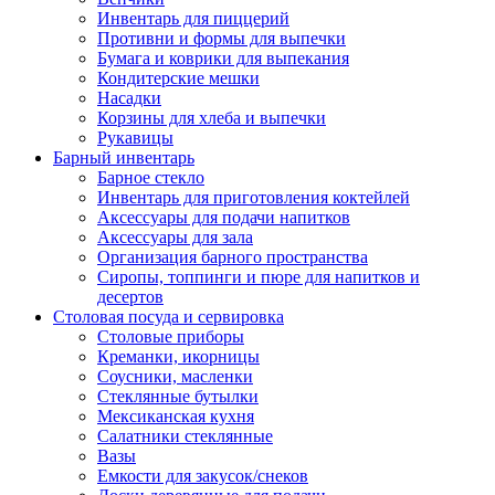
Инвентарь для пиццерий
Противни и формы для выпечки
Бумага и коврики для выпекания
Кондитерские мешки
Насадки
Корзины для хлеба и выпечки
Рукавицы
Барный инвентарь
Барное стекло
Инвентарь для приготовления коктейлей
Аксессуары для подачи напитков
Аксессуары для зала
Организация барного пространства
Сиропы, топпинги и пюре для напитков и
десертов
Столовая посуда и сервировка
Столовые приборы
Креманки, икорницы
Соусники, масленки
Стеклянные бутылки
Мексиканская кухня
Салатники стеклянные
Вазы
Емкости для закусок/снеков