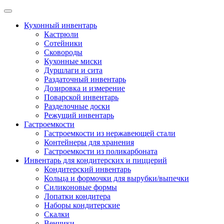
Skip
to
Кухонный инвентарь
content
Кастрюли
Сотейники
Сковороды
Кухонные миски
Дуршлаги и сита
Раздаточный инвентарь
Дозировка и измерение
Поварской инвентарь
Разделочные доски
Режущий инвентарь
Гастроемкости
Гастроемкости из нержавеющей стали
Контейнеры для хранения
Гастроемкости из поликарбоната
Инвентарь для кондитерских и пиццерий
Кондитерский инвентарь
Кольца и формочки для вырубки/выпечки
Силиконовые формы
Лопатки кондитера
Наборы кондитерские
Скалки
Венчики