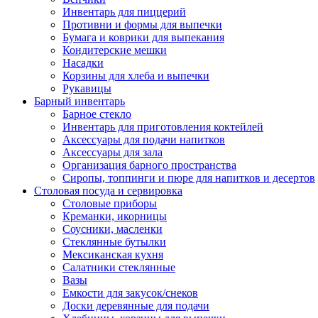
Инвентарь для пиццерий
Противни и формы для выпечки
Бумага и коврики для выпекания
Кондитерские мешки
Насадки
Корзины для хлеба и выпечки
Рукавицы
Барный инвентарь
Барное стекло
Инвентарь для приготовления коктейлей
Аксессуары для подачи напитков
Аксессуары для зала
Организация барного пространства
Сиропы, топпинги и пюре для напитков и десертов
Столовая посуда и сервировка
Столовые приборы
Креманки, икорницы
Соусники, масленки
Стеклянные бутылки
Мексиканская кухня
Салатники стеклянные
Вазы
Емкости для закусок/снеков
Доски деревянные для подачи