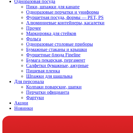
Одноразовая посуда
Пики, шпажки для канапе
Одноразовые перчатки и униформа
Фуршетная посуда, формы — PET, PS
Алюминиевые контейнеры, касалетки
Прочее
Маркировка для стейков
Фольга
Одноразовые столовые приборы
Бумажные стаканы и крышки
Фуршетные блюда Fineline
Бумага пекарская, пергамент
Салфетки бумажные, ажурные
Пищевая пленка
Шпажки для шашлыка
Для персонала
Колпаки поварские, шапки
Перчатки официанта
Фартуки
Акции
Новинки