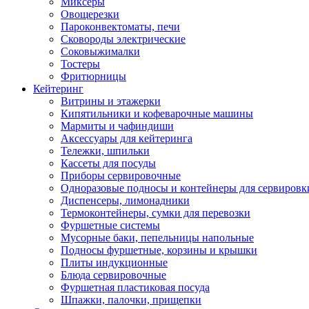
Миксеры
Овощерезки
Пароконвектоматы, печи
Сковороды электрические
Соковыжималки
Тостеры
Фритюрницы
Кейтеринг
Витрины и этажерки
Кипятильники и кофеварочные машины
Мармиты и чафиндиши
Аксессуары для кейтеринга
Тележки, шпильки
Кассеты для посуды
Приборы сервировочные
Одноразовые подносы и контейнеры для сервировк
Диспенсеры, лимонадники
Термоконтейнеры, сумки для перевозки
Фуршетные системы
Мусорные баки, пепельницы напольные
Подносы фуршетные, корзины и крышки
Плиты индукционные
Блюда сервировочные
Фуршетная пластиковая посуда
Шпажки, палочки, прищепки