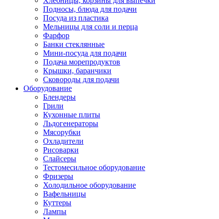
Хлебницы, корзины для выпечки
Подносы, блюда для подачи
Посуда из пластика
Мельницы для соли и перца
Фарфор
Банки стеклянные
Мини-посуда для подачи
Подача морепродуктов
Крышки, баранчики
Сковороды для подачи
Оборудование
Блендеры
Грили
Кухонные плиты
Льдогенераторы
Мясорубки
Охладители
Рисоварки
Слайсеры
Тестомесильное оборудование
Фризеры
Холодильное оборудование
Вафельницы
Куттеры
Лампы