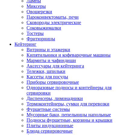
Лампы
Миксеры
Овощерезки
Пароконвектоматы, печи
Сковороды электрические
Соковыжималки
Тостеры
Фритюрницы
Кейтеринг
Витрины и этажерки
Кипятильники и кофеварочные машины
Мармиты и чафиндиши
Аксессуары для кейтеринга
Тележки, шпильки
Кассеты для посуды
Приборы сервировочные
Одноразовые подносы и контейнеры для
сервировки
Диспенсеры, лимонадники
Термоконтейнеры, сумки для перевозки
Фуршетные системы
Мусорные баки, пепельницы напольные
Подносы фуршетные, корзины и крышки
Плиты индукционные
Блюда сервировочные