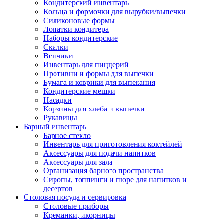
Кондитерский инвентарь
Кольца и формочки для вырубки/выпечки
Силиконовые формы
Лопатки кондитера
Наборы кондитерские
Скалки
Венчики
Инвентарь для пиццерий
Противни и формы для выпечки
Бумага и коврики для выпекания
Кондитерские мешки
Насадки
Корзины для хлеба и выпечки
Рукавицы
Барный инвентарь
Барное стекло
Инвентарь для приготовления коктейлей
Аксессуары для подачи напитков
Аксессуары для зала
Организация барного пространства
Сиропы, топпинги и пюре для напитков и
десертов
Столовая посуда и сервировка
Столовые приборы
Креманки, икорницы