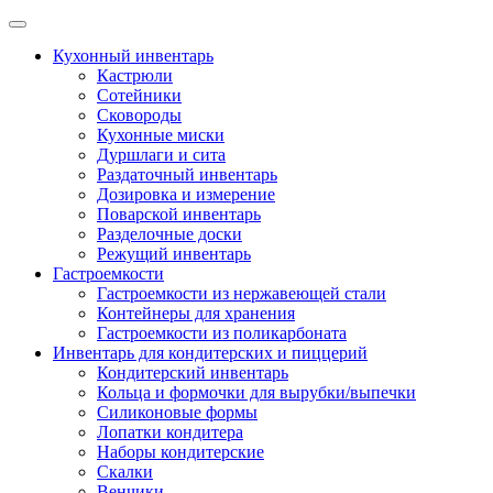
Skip
to
Кухонный инвентарь
content
Кастрюли
Сотейники
Сковороды
Кухонные миски
Дуршлаги и сита
Раздаточный инвентарь
Дозировка и измерение
Поварской инвентарь
Разделочные доски
Режущий инвентарь
Гастроемкости
Гастроемкости из нержавеющей стали
Контейнеры для хранения
Гастроемкости из поликарбоната
Инвентарь для кондитерских и пиццерий
Кондитерский инвентарь
Кольца и формочки для вырубки/выпечки
Силиконовые формы
Лопатки кондитера
Наборы кондитерские
Скалки
Венчики