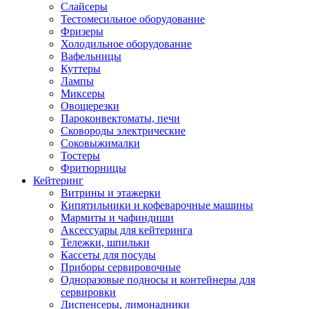
Слайсеры
Тестомесильное оборудование
Фризеры
Холодильное оборудование
Вафельницы
Куттеры
Лампы
Миксеры
Овощерезки
Пароконвектоматы, печи
Сковороды электрические
Соковыжималки
Тостеры
Фритюрницы
Кейтеринг
Витрины и этажерки
Кипятильники и кофеварочные машины
Мармиты и чафиндиши
Аксессуары для кейтеринга
Тележки, шпильки
Кассеты для посуды
Приборы сервировочные
Одноразовые подносы и контейнеры для
сервировки
Диспенсеры, лимонадники