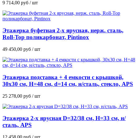
9 714,00
руб
/ шт
Этажерка буфетная 2-х ярусная, нерж. сталь,
Roll-Top поликарбонат, Pintinox
49 450,00
руб
/ шт
Этажерка подставка + 4 емкости с крышкой,
30х30 см, H=48 см, d=14 см, н/сталь, стекло, APS
25 278,00
руб
/ шт
Этажерка 2-х ярусная D=32/38 см, H=33 см, н/
сталь, APS
12 458,00
руб
/ шт