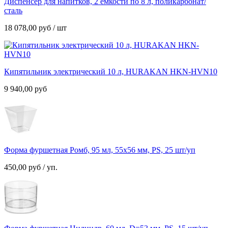
Диспенсер для напитков, 2 емкости по 8 л, поликарбонат/
сталь
18 078,00
руб
/ шт
Кипятильник электрический 10 л, HURAKAN HKN-HVN10
9 940,00
руб
Форма фуршетная Ромб, 95 мл, 55х56 мм, PS, 25 шт/уп
450,00
руб
/ уп.