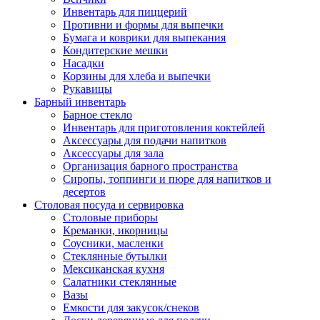
Инвентарь для пиццерий
Противни и формы для выпечки
Бумага и коврики для выпекания
Кондитерские мешки
Насадки
Корзины для хлеба и выпечки
Рукавицы
Барный инвентарь
Барное стекло
Инвентарь для приготовления коктейлей
Аксессуары для подачи напитков
Аксессуары для зала
Организация барного пространства
Сиропы, топпинги и пюре для напитков и
десертов
Столовая посуда и сервировка
Столовые приборы
Креманки, икорницы
Соусники, масленки
Стеклянные бутылки
Мексиканская кухня
Салатники стеклянные
Вазы
Емкости для закусок/снеков