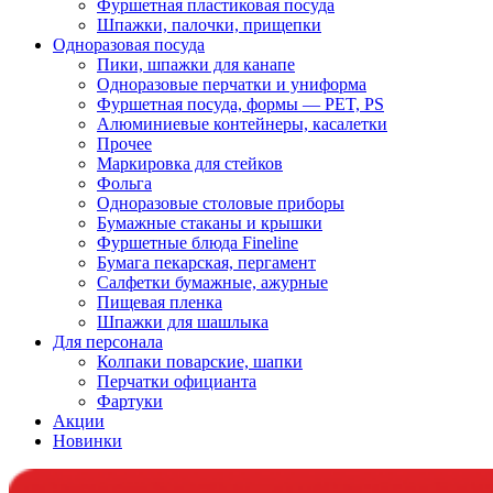
Фуршетная пластиковая посуда
Шпажки, палочки, прищепки
Одноразовая посуда
Пики, шпажки для канапе
Одноразовые перчатки и униформа
Фуршетная посуда, формы — PET, PS
Алюминиевые контейнеры, касалетки
Прочее
Маркировка для стейков
Фольга
Одноразовые столовые приборы
Бумажные стаканы и крышки
Фуршетные блюда Fineline
Бумага пекарская, пергамент
Салфетки бумажные, ажурные
Пищевая пленка
Шпажки для шашлыка
Для персонала
Колпаки поварские, шапки
Перчатки официанта
Фартуки
Акции
Новинки