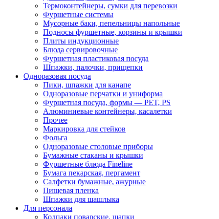
Термоконтейнеры, сумки для перевозки
Фуршетные системы
Мусорные баки, пепельницы напольные
Подносы фуршетные, корзины и крышки
Плиты индукционные
Блюда сервировочные
Фуршетная пластиковая посуда
Шпажки, палочки, прищепки
Одноразовая посуда
Пики, шпажки для канапе
Одноразовые перчатки и униформа
Фуршетная посуда, формы — PET, PS
Алюминиевые контейнеры, касалетки
Прочее
Маркировка для стейков
Фольга
Одноразовые столовые приборы
Бумажные стаканы и крышки
Фуршетные блюда Fineline
Бумага пекарская, пергамент
Салфетки бумажные, ажурные
Пищевая пленка
Шпажки для шашлыка
Для персонала
Колпаки поварские, шапки