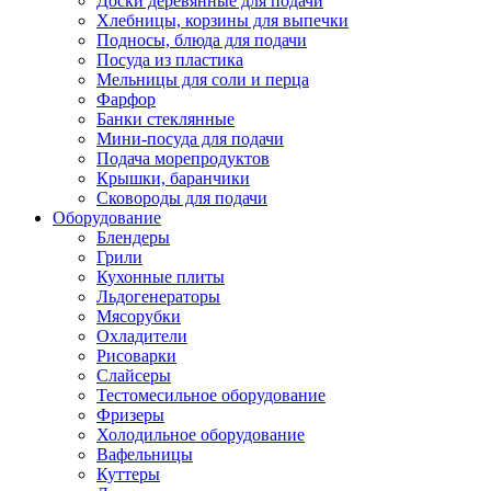
Доски деревянные для подачи
Хлебницы, корзины для выпечки
Подносы, блюда для подачи
Посуда из пластика
Мельницы для соли и перца
Фарфор
Банки стеклянные
Мини-посуда для подачи
Подача морепродуктов
Крышки, баранчики
Сковороды для подачи
Оборудование
Блендеры
Грили
Кухонные плиты
Льдогенераторы
Мясорубки
Охладители
Рисоварки
Слайсеры
Тестомесильное оборудование
Фризеры
Холодильное оборудование
Вафельницы
Куттеры