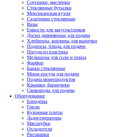
Соусники, масленки
Стеклянные бутылки
Мексиканская кухня
Салатники стеклянные
Вазы
Емкости для закусок/снеков
Доски деревянные для подачи
Хлебницы, корзины для выпечки
Подносы, блюда для подачи
Посуда из пластика
Мельницы для соли и перца
Фарфор
Банки стеклянные
Мини-посуда для подачи
Подача морепродуктов
Крышки, баранчики
Сковороды для подачи
Оборудование
Блендеры
Грили
Кухонные плиты
Льдогенераторы
Мясорубки
Охладители
Рисоварки