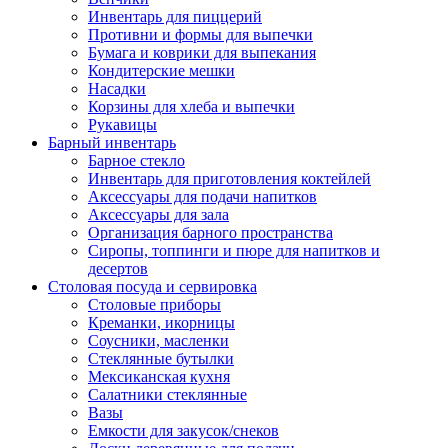
Инвентарь для пиццерий
Противни и формы для выпечки
Бумага и коврики для выпекания
Кондитерские мешки
Насадки
Корзины для хлеба и выпечки
Рукавицы
Барный инвентарь
Барное стекло
Инвентарь для приготовления коктейлей
Аксессуары для подачи напитков
Аксессуары для зала
Организация барного пространства
Сиропы, топпинги и пюре для напитков и
десертов
Столовая посуда и сервировка
Столовые приборы
Креманки, икорницы
Соусники, масленки
Стеклянные бутылки
Мексиканская кухня
Салатники стеклянные
Вазы
Емкости для закусок/снеков