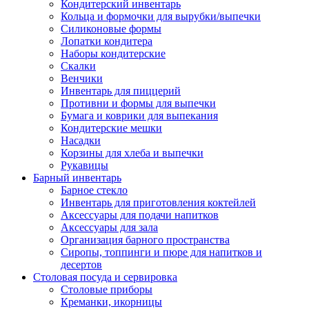
Кондитерский инвентарь
Кольца и формочки для вырубки/выпечки
Силиконовые формы
Лопатки кондитера
Наборы кондитерские
Скалки
Венчики
Инвентарь для пиццерий
Противни и формы для выпечки
Бумага и коврики для выпекания
Кондитерские мешки
Насадки
Корзины для хлеба и выпечки
Рукавицы
Барный инвентарь
Барное стекло
Инвентарь для приготовления коктейлей
Аксессуары для подачи напитков
Аксессуары для зала
Организация барного пространства
Сиропы, топпинги и пюре для напитков и
десертов
Столовая посуда и сервировка
Столовые приборы
Креманки, икорницы