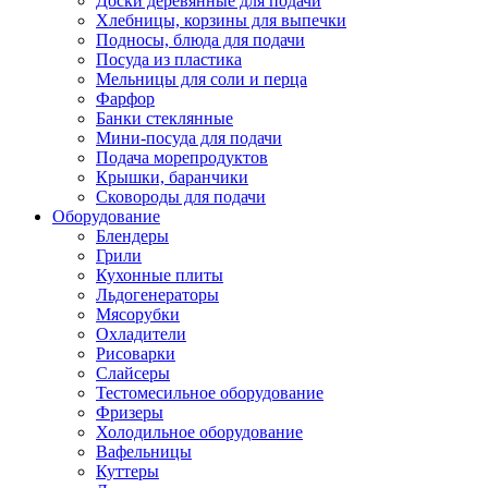
Доски деревянные для подачи
Хлебницы, корзины для выпечки
Подносы, блюда для подачи
Посуда из пластика
Мельницы для соли и перца
Фарфор
Банки стеклянные
Мини-посуда для подачи
Подача морепродуктов
Крышки, баранчики
Сковороды для подачи
Оборудование
Блендеры
Грили
Кухонные плиты
Льдогенераторы
Мясорубки
Охладители
Рисоварки
Слайсеры
Тестомесильное оборудование
Фризеры
Холодильное оборудование
Вафельницы
Куттеры