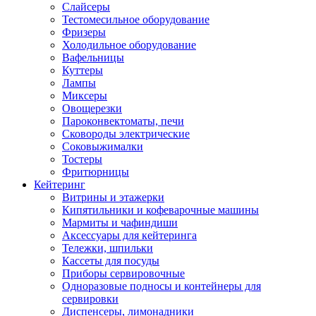
Слайсеры
Тестомесильное оборудование
Фризеры
Холодильное оборудование
Вафельницы
Куттеры
Лампы
Миксеры
Овощерезки
Пароконвектоматы, печи
Сковороды электрические
Соковыжималки
Тостеры
Фритюрницы
Кейтеринг
Витрины и этажерки
Кипятильники и кофеварочные машины
Мармиты и чафиндиши
Аксессуары для кейтеринга
Тележки, шпильки
Кассеты для посуды
Приборы сервировочные
Одноразовые подносы и контейнеры для
сервировки
Диспенсеры, лимонадники