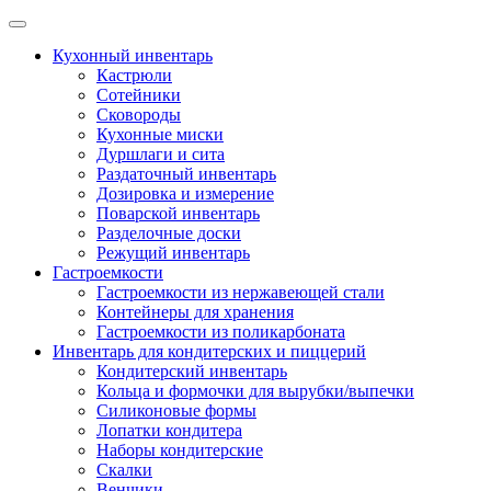
Skip
to
Кухонный инвентарь
content
Кастрюли
Сотейники
Сковороды
Кухонные миски
Дуршлаги и сита
Раздаточный инвентарь
Дозировка и измерение
Поварской инвентарь
Разделочные доски
Режущий инвентарь
Гастроемкости
Гастроемкости из нержавеющей стали
Контейнеры для хранения
Гастроемкости из поликарбоната
Инвентарь для кондитерских и пиццерий
Кондитерский инвентарь
Кольца и формочки для вырубки/выпечки
Силиконовые формы
Лопатки кондитера
Наборы кондитерские
Скалки
Венчики