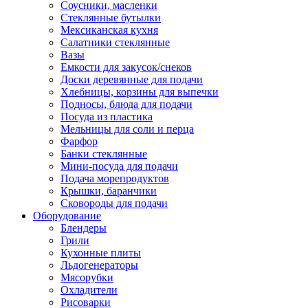
Соусники, масленки
Стеклянные бутылки
Мексиканская кухня
Салатники стеклянные
Вазы
Емкости для закусок/снеков
Доски деревянные для подачи
Хлебницы, корзины для выпечки
Подносы, блюда для подачи
Посуда из пластика
Мельницы для соли и перца
Фарфор
Банки стеклянные
Мини-посуда для подачи
Подача морепродуктов
Крышки, баранчики
Сковороды для подачи
Оборудование
Блендеры
Грили
Кухонные плиты
Льдогенераторы
Мясорубки
Охладители
Рисоварки