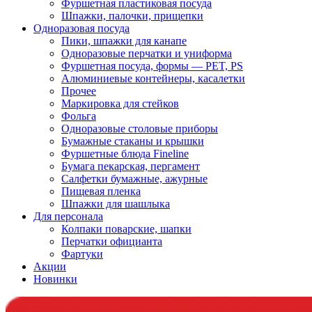
Фуршетная пластиковая посуда
Шпажки, палочки, прищепки
Одноразовая посуда
Пики, шпажки для канапе
Одноразовые перчатки и униформа
Фуршетная посуда, формы — PET, PS
Алюминиевые контейнеры, касалетки
Прочее
Маркировка для стейков
Фольга
Одноразовые столовые приборы
Бумажные стаканы и крышки
Фуршетные блюда Fineline
Бумага пекарская, пергамент
Салфетки бумажные, ажурные
Пищевая пленка
Шпажки для шашлыка
Для персонала
Колпаки поварские, шапки
Перчатки официанта
Фартуки
Акции
Новинки