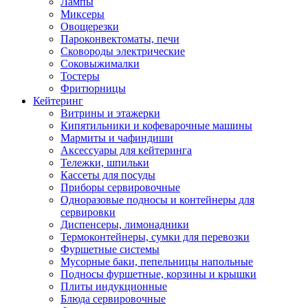
Лампы
Миксеры
Овощерезки
Пароконвектоматы, печи
Сковороды электрические
Соковыжималки
Тостеры
Фритюрницы
Кейтеринг
Витрины и этажерки
Кипятильники и кофеварочные машины
Мармиты и чафиндиши
Аксессуары для кейтеринга
Тележки, шпильки
Кассеты для посуды
Приборы сервировочные
Одноразовые подносы и контейнеры для
сервировки
Диспенсеры, лимонадники
Термоконтейнеры, сумки для перевозки
Фуршетные системы
Мусорные баки, пепельницы напольные
Подносы фуршетные, корзины и крышки
Плиты индукционные
Блюда сервировочные