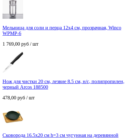
Мельница для соли и перца 12х4 см, прозрачная, Winco
WPMP-6
1 769,00
руб
/ шт
Нож для чистки 20 см, лезвие 8.5 см, н/с, полипропилен,
черный Arcos 188500
478,00
руб
/ шт
Сковорода 16.5х20 см h=3 cм чугунная на деревянной