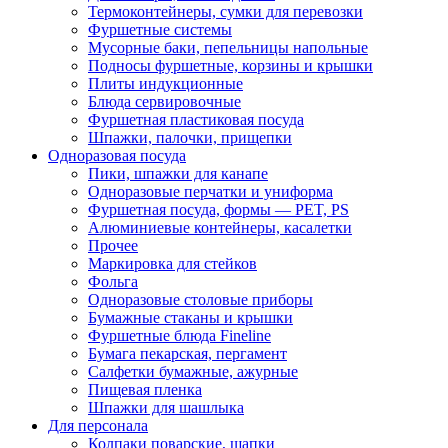
Термоконтейнеры, сумки для перевозки
Фуршетные системы
Мусорные баки, пепельницы напольные
Подносы фуршетные, корзины и крышки
Плиты индукционные
Блюда сервировочные
Фуршетная пластиковая посуда
Шпажки, палочки, прищепки
Одноразовая посуда
Пики, шпажки для канапе
Одноразовые перчатки и униформа
Фуршетная посуда, формы — PET, PS
Алюминиевые контейнеры, касалетки
Прочее
Маркировка для стейков
Фольга
Одноразовые столовые приборы
Бумажные стаканы и крышки
Фуршетные блюда Fineline
Бумага пекарская, пергамент
Салфетки бумажные, ажурные
Пищевая пленка
Шпажки для шашлыка
Для персонала
Колпаки поварские, шапки