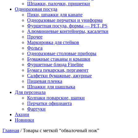
Шпажки, палочки, прищепки
Одноразовая посуда
Пики, шпажки для канапе
Одноразовые перчатки и униформа
Фуршетная посуда, формы — PET, PS
Алюминиевые контейнеры, касалетки
Прочее
Маркировка для стейков
Фольга
Одноразовые столовые приборы
Бумажные стаканы и крышки
Фуршетные блюда Fineline
Бумага пекарская, пергамент
Салфетки бумажные, ажурные
Пищевая пленка
Шпажки для шашлыка
Для персонала
Колпаки поварские, шапки
Перчатки официанта
Фартуки
Акции
Новинки
Главная
/ Товары с меткой “обвалочный нож”