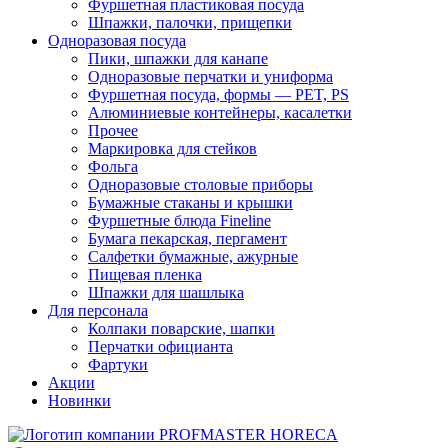
Фуршетная пластиковая посуда
Шпажки, палочки, прищепки
Одноразовая посуда
Пики, шпажки для канапе
Одноразовые перчатки и униформа
Фуршетная посуда, формы — PET, PS
Алюминиевые контейнеры, касалетки
Прочее
Маркировка для стейков
Фольга
Одноразовые столовые приборы
Бумажные стаканы и крышки
Фуршетные блюда Fineline
Бумага пекарская, пергамент
Салфетки бумажные, ажурные
Пищевая пленка
Шпажки для шашлыка
Для персонала
Колпаки поварские, шапки
Перчатки официанта
Фартуки
Акции
Новинки