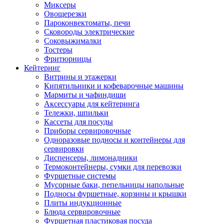
Миксеры
Овощерезки
Пароконвектоматы, печи
Сковороды электрические
Соковыжималки
Тостеры
Фритюрницы
Кейтеринг
Витрины и этажерки
Кипятильники и кофеварочные машины
Мармиты и чафиндиши
Аксессуары для кейтеринга
Тележки, шпильки
Кассеты для посуды
Приборы сервировочные
Одноразовые подносы и контейнеры для
сервировки
Диспенсеры, лимонадники
Термоконтейнеры, сумки для перевозки
Фуршетные системы
Мусорные баки, пепельницы напольные
Подносы фуршетные, корзины и крышки
Плиты индукционные
Блюда сервировочные
Фуршетная пластиковая посуда