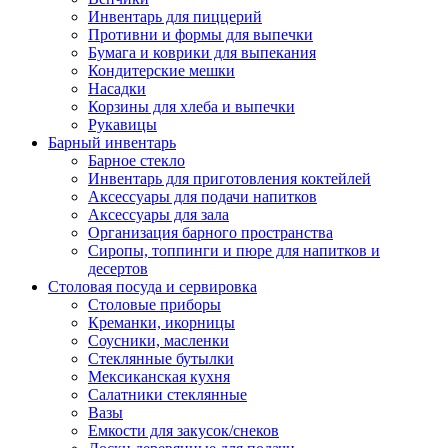
Инвентарь для пиццерий
Противни и формы для выпечки
Бумага и коврики для выпекания
Кондитерские мешки
Насадки
Корзины для хлеба и выпечки
Рукавицы
Барный инвентарь
Барное стекло
Инвентарь для приготовления коктейлей
Аксессуары для подачи напитков
Аксессуары для зала
Организация барного пространства
Сиропы, топпинги и пюре для напитков и
десертов
Столовая посуда и сервировка
Столовые приборы
Креманки, икорницы
Соусники, масленки
Стеклянные бутылки
Мексиканская кухня
Салатники стеклянные
Вазы
Емкости для закусок/снеков