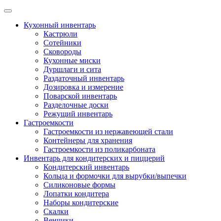
Skip
to
Кухонный инвентарь
content
Кастрюли
Сотейники
Сковороды
Кухонные миски
Дуршлаги и сита
Раздаточный инвентарь
Дозировка и измерение
Поварской инвентарь
Разделочные доски
Режущий инвентарь
Гастроемкости
Гастроемкости из нержавеющей стали
Контейнеры для хранения
Гастроемкости из поликарбоната
Инвентарь для кондитерских и пиццерий
Кондитерский инвентарь
Кольца и формочки для вырубки/выпечки
Силиконовые формы
Лопатки кондитера
Наборы кондитерские
Скалки
Венчики