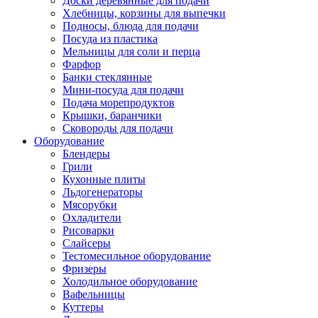
Доски деревянные для подачи
Хлебницы, корзины для выпечки
Подносы, блюда для подачи
Посуда из пластика
Мельницы для соли и перца
Фарфор
Банки стеклянные
Мини-посуда для подачи
Подача морепродуктов
Крышки, баранчики
Сковороды для подачи
Оборудование
Блендеры
Грили
Кухонные плиты
Льдогенераторы
Мясорубки
Охладители
Рисоварки
Слайсеры
Тестомесильное оборудование
Фризеры
Холодильное оборудование
Вафельницы
Куттеры