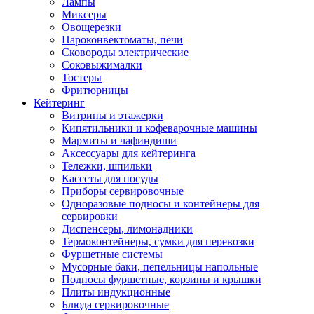
Лампы
Миксеры
Овощерезки
Пароконвектоматы, печи
Сковороды электрические
Соковыжималки
Тостеры
Фритюрницы
Кейтеринг
Витрины и этажерки
Кипятильники и кофеварочные машины
Мармиты и чафиндиши
Аксессуары для кейтеринга
Тележки, шпильки
Кассеты для посуды
Приборы сервировочные
Одноразовые подносы и контейнеры для
сервировки
Диспенсеры, лимонадники
Термоконтейнеры, сумки для перевозки
Фуршетные системы
Мусорные баки, пепельницы напольные
Подносы фуршетные, корзины и крышки
Плиты индукционные
Блюда сервировочные