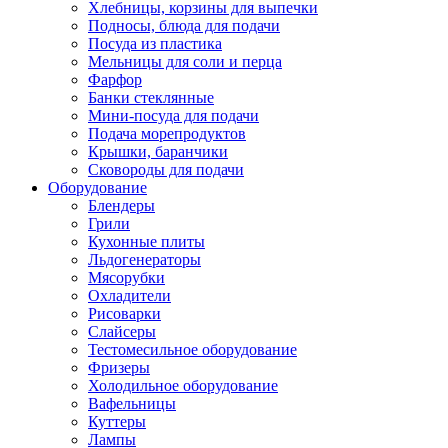
Хлебницы, корзины для выпечки
Подносы, блюда для подачи
Посуда из пластика
Мельницы для соли и перца
Фарфор
Банки стеклянные
Мини-посуда для подачи
Подача морепродуктов
Крышки, баранчики
Сковороды для подачи
Оборудование
Блендеры
Грили
Кухонные плиты
Льдогенераторы
Мясорубки
Охладители
Рисоварки
Слайсеры
Тестомесильное оборудование
Фризеры
Холодильное оборудование
Вафельницы
Куттеры
Лампы