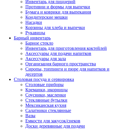
Инвентарь для пиццерий
Противни и формы для выпечки
Бумага и коврики для выпекания
Кондитерские мешки
Насадки
Корзины для хлеба и выпечки
Рукавицы
Барный инвентарь
Барное стекло
Инвентарь для приготовления коктейлей
Аксессуары для подачи напитков
Аксессуары для зала
Организация барного пространства
Сиропы, топпинги и пюре для напитков и
десертов
Столовая посуда и сервировка
Столовые приборы
Креманки, икорницы
Соусники, масленки
Стеклянные бутылки
Мексиканская кухня
Салатники стеклянные
Вазы
Емкости для закусок/снеков
Доски деревянные для подачи