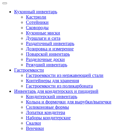
Кухонный инвентарь
Кастрюли
Сотейники
Сковороды
Кухонные миски
Дуршлаги и сита
Раздаточный инвентарь
Дозировка и измерение
Поварской инвентарь
Разделочные доски
Режущий инвентарь
Гастроемкости
Гастроемкости из нержавеющей стали
Контейнеры для хранения
Гастроемкости из поликарбоната
Инвентарь для кондитерских и пиццерий
Кондитерский инвентарь
Кольца и формочки для вырубки/выпечки
Силиконовые формы
Лопатки кондитера
Наборы кондитерские
Скалки
Венчики