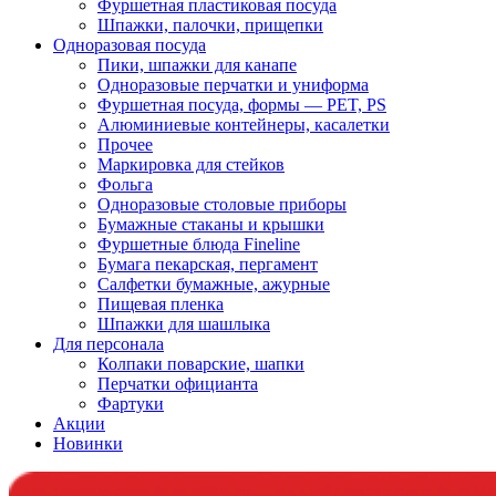
Фуршетная пластиковая посуда
Шпажки, палочки, прищепки
Одноразовая посуда
Пики, шпажки для канапе
Одноразовые перчатки и униформа
Фуршетная посуда, формы — PET, PS
Алюминиевые контейнеры, касалетки
Прочее
Маркировка для стейков
Фольга
Одноразовые столовые приборы
Бумажные стаканы и крышки
Фуршетные блюда Fineline
Бумага пекарская, пергамент
Салфетки бумажные, ажурные
Пищевая пленка
Шпажки для шашлыка
Для персонала
Колпаки поварские, шапки
Перчатки официанта
Фартуки
Акции
Новинки