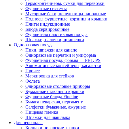
Термоконтейнеры, сумки для перевозки
Фуршетные системы
Мусорные баки, пепельницы напольные
Подносы фуршетные, корзины и крышки
Плиты индукционные
Блюда сервировочные
Фуршетная пластиковая посуда
Шпажки, палочки, прищепки
Одноразовая посуда
Пики, шпажки для канапе
Одноразовые перчатки и униформа
Фуршетная посуда, формы — PET, PS
Алюминиевые контейнеры, касалетки
Прочее
Маркировка для стейков
Фольга
Одноразовые столовые приборы
Бумажные стаканы и крышки
Фуршетные блюда Fineline
Бумага пекарская, пергамент
Салфетки бумажные, ажурные
Пищевая пленка
Шпажки для шашлыка
Для персонала
Колпаки поварские, шапки