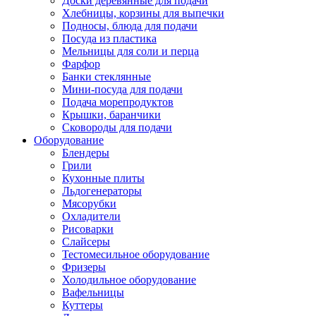
Доски деревянные для подачи
Хлебницы, корзины для выпечки
Подносы, блюда для подачи
Посуда из пластика
Мельницы для соли и перца
Фарфор
Банки стеклянные
Мини-посуда для подачи
Подача морепродуктов
Крышки, баранчики
Сковороды для подачи
Оборудование
Блендеры
Грили
Кухонные плиты
Льдогенераторы
Мясорубки
Охладители
Рисоварки
Слайсеры
Тестомесильное оборудование
Фризеры
Холодильное оборудование
Вафельницы
Куттеры