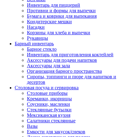
Инвентарь для пиццерий
Противни и формы для выпечки
Бумага и коврики для выпекания
Кондитерские мешки
Насадки
Корзины для хлеба и выпечки
Рукавицы
Барный инвентарь
Барное стекло
Инвентарь для приготовления коктейлей
Аксессуары для подачи напитков
Аксессуары для зала
Организация барного пространства
Сиропы, топпинги и пюре для напитков и
десертов
Столовая посуда и сервировка
Столовые приборы
Креманки, икорницы
Соусники, масленки
Стеклянные бутылки
Мексиканская кухня
Салатники стеклянные
Вазы
Емкости для закусок/снеков