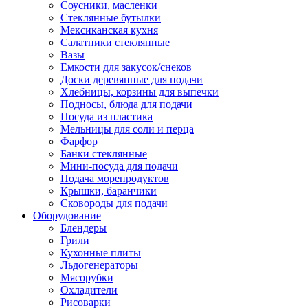
Соусники, масленки
Стеклянные бутылки
Мексиканская кухня
Салатники стеклянные
Вазы
Емкости для закусок/снеков
Доски деревянные для подачи
Хлебницы, корзины для выпечки
Подносы, блюда для подачи
Посуда из пластика
Мельницы для соли и перца
Фарфор
Банки стеклянные
Мини-посуда для подачи
Подача морепродуктов
Крышки, баранчики
Сковороды для подачи
Оборудование
Блендеры
Грили
Кухонные плиты
Льдогенераторы
Мясорубки
Охладители
Рисоварки