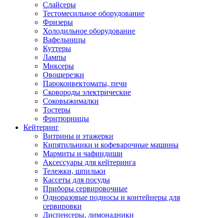
Слайсеры
Тестомесильное оборудование
Фризеры
Холодильное оборудование
Вафельницы
Куттеры
Лампы
Миксеры
Овощерезки
Пароконвектоматы, печи
Сковороды электрические
Соковыжималки
Тостеры
Фритюрницы
Кейтеринг
Витрины и этажерки
Кипятильники и кофеварочные машины
Мармиты и чафиндиши
Аксессуары для кейтеринга
Тележки, шпильки
Кассеты для посуды
Приборы сервировочные
Одноразовые подносы и контейнеры для
сервировки
Диспенсеры, лимонадники