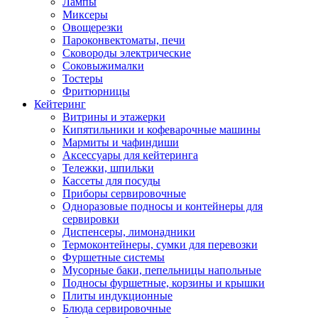
Лампы
Миксеры
Овощерезки
Пароконвектоматы, печи
Сковороды электрические
Соковыжималки
Тостеры
Фритюрницы
Кейтеринг
Витрины и этажерки
Кипятильники и кофеварочные машины
Мармиты и чафиндиши
Аксессуары для кейтеринга
Тележки, шпильки
Кассеты для посуды
Приборы сервировочные
Одноразовые подносы и контейнеры для
сервировки
Диспенсеры, лимонадники
Термоконтейнеры, сумки для перевозки
Фуршетные системы
Мусорные баки, пепельницы напольные
Подносы фуршетные, корзины и крышки
Плиты индукционные
Блюда сервировочные