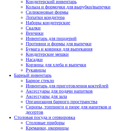
Кондитерский инвентарь
Кольца и формочки для вырубки/выпечки
Силиконовые формы
Лопатки кондитера
Наборы кондитерские
Скалки
Венчики
Инвентарь для пиццерий
Противни и формы для выпечки
Бумага и коврики для выпекания
Кондитерские мешки
Насадки
Корзины для хлеба и выпечки
Рукавицы
Барный инвентарь
Барное стекло
Инвентарь для приготовления коктейлей
Аксессуары для подачи напитков
Аксессуары для зала
Организация барного пространства
Сиропы, топпинги и пюре для напитков и
десертов
Столовая посуда и сервировка
Столовые приборы
Креманки, икорницы