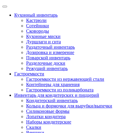
Skip
to
Кухонный инвентарь
content
Кастрюли
Сотейники
Сковороды
Кухонные миски
Дуршлаги и сита
Раздаточный инвентарь
Дозировка и измерение
Поварской инвентарь
Разделочные доски
Режущий инвентарь
Гастроемкости
Гастроемкости из нержавеющей стали
Контейнеры для хранения
Гастроемкости из поликарбоната
Инвентарь для кондитерских и пиццерий
Кондитерский инвентарь
Кольца и формочки для вырубки/выпечки
Силиконовые формы
Лопатки кондитера
Наборы кондитерские
Скалки
Венчики